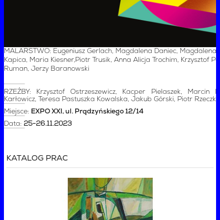
MALARSTWO: Eugeniusz Gerlach, Magdalena Daniec, Magdalena 
Kapica, Maria Kiesner,Piotr Trusik, Anna Alicja Trochim, Krzysztof P
Ruman, Jerzy Baranowski
RZEŹBY: Krzysztof Ostrzeszewicz, Kacper Pielaszek, Marcin 
Karłowicz, Teresa Pastuszka Kowalska, Jakub Górski, Piotr Rzeczk
Miejsce:
EXPO XXI, ul. Prądzyńskiego 12/14
Data:
25-26.11.2023
KATALOG PRAC