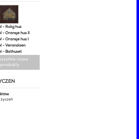
 - Rolig hus
 - Oransje hus II
 - Oransje hus I
l - Verandaen
l - Bathuset
szystkie nowe
produkty
ŻYCZEŃ
uktów
y życzeń