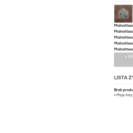
Midnattssol
Midnattssol
Midnattssol
Midnattsso
Midnattsso
» W
LISTA 
Brak prod
» Moje list