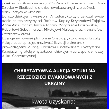
przekazana Stowarzyszeniu SOS Wioski Dziecięce na rzecz Domu
Dziecka w Siedlcach dla dzieci ewakuowanych z placówek
opiekuńczych w Ukrainie.
Bardzo dziękujemy wszystkim Artystom, którzy przekazali swoje
dzieła na ten szczytny cel: Rafałowi Kapicy, Krzysztofowi Pająkowi,
Annie Alicji Trochim, Iwonie Kobryń, Magdalenie Laskowskiej,
Robertowi Gebethnerowi, Mikołajowi Maleszy oraz Krzysztofowi
Ostrzeszewiczowi.
Dziękujemy również platformie Onebid.pl, która wsparła całą
Aukcję udostępniając możliwość licytacji online oraz
prowadzącemu aukcję Łukaszowi Kurczewskiemu. Wszystkim
Kupującym gratulujemy zakupu i dziekujemy za wsparcie naszej
Aukcji Charytatywnej!