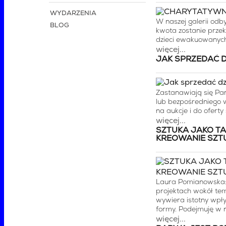
WYDARZENIA
W naszej galerii odb
BLOG
kwota zostanie prze
dzieci ewakuowanych
więcej...
JAK SPRZEDAĆ D
Zastanawiają się Pań
lub bezpośredniego w
na aukcje i do oferty
więcej...
SZTUKA JAKO TA
KREOWANIE SZTU
Laura Pomianowska: C
projektach wokół tema
wywiera istotny wpły
formy. Podejmuję w n
więcej...