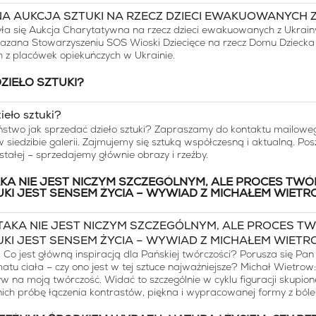
yła się Aukcja Charytatywna na rzecz dzieci ewakuowanych z Ukrain
kazana Stowarzyszeniu SOS Wioski Dziecięce na rzecz Domu Dziecka
 z placówek opiekuńczych w Ukrainie.
ZIEŁO SZTUKI?
stwo jak sprzedać dzieło sztuki? Zapraszamy do kontaktu mailowego
 siedzibie galerii. Zajmujemy się sztuką współczesną i aktualną. P
 stałej – sprzedajemy głównie obrazy i rzeźby.
KA NIE JEST NICZYM SZCZEGÓLNYM, ALE PROCES TWÓ
KI JEST SENSEM ŻYCIA – WYWIAD Z MICHAŁEM WIET
o jest główną inspiracją dla Pańskiej twórczości? Porusza się Pan
tu ciała – czy ono jest w tej sztuce najważniejsze? Michał Wietrow:
w na moją twórczość. Widać to szczególnie w cyklu figuracji skupione
ich próbę łączenia kontrastów, piękna i wypracowanej formy z bólem