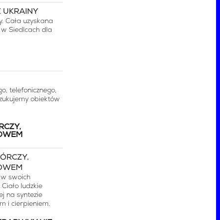
y. Cała uzyskana
 w Siedlcach dla
, telefonicznego,
oszukujemy obiektów
RCZY,
ROWEM
 w swoich
 Ciało ludzkie
j na syntezie
 i cierpieniem.