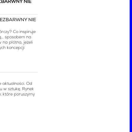
ZBARWNY NIE
rczy? Co inspiruje
ją… sposobem na
na płótna, jeżeli
ych koncepcji
e aktualności. Od
u w sztukę. Rynek
y, które poruszymy