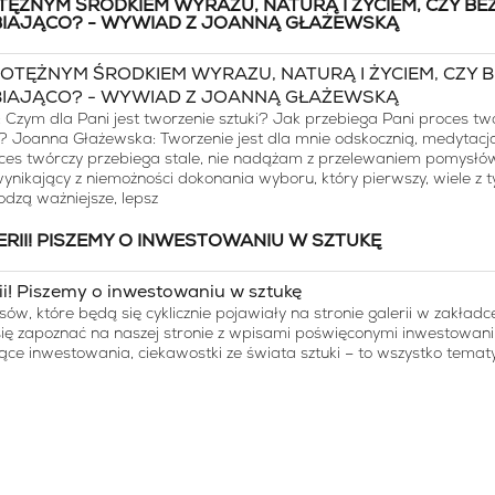
ĘŻNYM ŚRODKIEM WYRAZU, NATURĄ I ŻYCIEM, CZY BE
BIAJĄCO? - WYWIAD Z JOANNĄ GŁAŻEWSKĄ
zym dla Pani jest tworzenie sztuki? Jak przebiega Pani proces twó
 Joanna Głażewska: Tworzenie jest dla mnie odskocznią, medytac
ces twórczy przebiega stale, nie nadążam z przelewaniem pomysłów 
wynikający z niemożności dokonania wyboru, który pierwszy, wiele z t
dzą ważniejsze, lepsz
II! PISZEMY O INWESTOWANIU W SZTUKĘ
ów, które będą się cyklicznie pojawiały na stronie galerii w zakładc
ię zapoznać na naszej stronie z wpisami poświęconymi inwestowani
zące inwestowania, ciekawostki ze świata sztuki – to wszystko temat