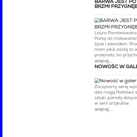
BARWA JEST POT
BRZMI PRZYGNĘ
Laura Pomianowska: C
Panią do malowania?
życie i zawodem. Pro
mam jakiś zastój to 
przepada, bo przycho
więcej...
NOWOŚĆ W GALER
Zaczynamy serię wpis
dziś mogą Państwo s
sztuki, porady dotyc
w serii artykułów.
więcej...